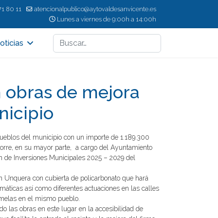
71 80 11
atencionalpublico@aytovaldesanvicente.es
Lunes a viernes de 9:00h a 14:00h
Buscar
oticias
n obras de mejora
nicipio
pueblos del municipio con un importe de 1.189.300
corre, en su mayor parte, a cargo del Ayuntamiento
n de Inversiones Municipales 2025 – 2029 del
en Unquera con cubierta de policarbonato que hará
máticas así como diferentes actuaciones en las calles
rmelas en el mismo pueblo.
o las obras en este lugar en la accesibilidad de