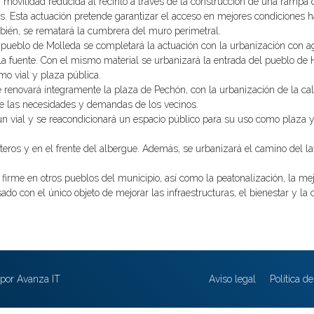
movilidad reducida al recinto a través de la construcción de una rampa que
os. Esta actuación pretende garantizar el acceso en mejores condiciones 
bién, se rematará la cumbrera del muro perimetral.
pueblo de Molleda se completará la actuación con la urbanización con 
 La fuente. Con el mismo material se urbanizará la entrada del pueblo d
mo vial y plaza pública.
 renovará íntegramente la plaza de Pechón, con la urbanización de la cal
te las necesidades y demandas de los vecinos.
 un vial y se reacondicionará un espacio público para su uso como plaza 
teros y en el frente del albergue. Además, se urbanizará el camino del lav
firme en otros pueblos del municipio, así como la peatonalización, la me
o con el único objeto de mejorar las infraestructuras, el bienestar y la 
por Avanza IT
Aviso legal
Política d