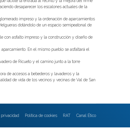
 facilite la entrada al recinto y la mejora del firme
haciendo desaparecer los escalones actuales de la
aglomerado impreso y la ordenación de aparcamientos
e Helgueras dotándolo de un espacio semipeatonal de
le con asfalto impreso y la construcción y diseño de
y aparcamiento. En el mismo pueblo se asfaltará el
adero de Ricueto y el camino junto a la torre
jora de accesos a bebederos y lavaderos y la
calidad de vida de los vecinos y vecinas de Val de San
e privacidad
Política de cookies
RAT
Canal Ético