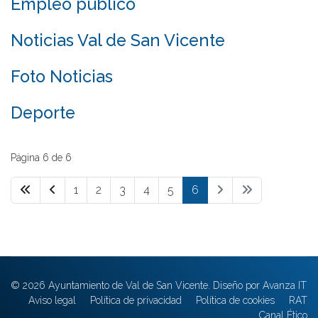
Empleo público
Noticias Val de San Vicente
Foto Noticias
Deporte
Página 6 de 6
1
2
3
4
5
6
© 2026 Ayuntamiento de Val de San Vicente. Diseño por Avanza IT
Aviso legal
Política de privacidad
Política de cookies
RAT
Canal Ético