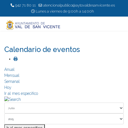
942 71 80 11
atencionalpublico@aytovaldesanvicente.es
Lunes a viernes de 9:00h a 14:00h
Calendario de eventos
Anual
Mensual
Semanal
Hoy
Ir al mes específico