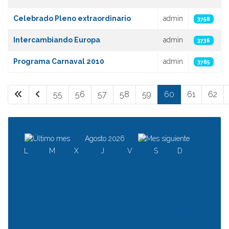
Celebrado Pleno extraordinario
admin
3758
Intercambiando Europa
admin
3736
Programa Carnaval 2010
admin
3785
55
56
57
58
59
60
61
62
Página 60 de 64
Agosto 2026
L
M
X
J
V
S
D
1
2
3
4
5
6
7
8
9
10
11
12
13
14
15
16
17
18
19
20
21
22
23
24
25
26
27
28
29
30
31