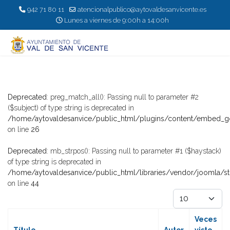
942 71 80 11
atencionalpublico@aytovaldesanvicente.es
Lunes a viernes de 9:00h a 14:00h
Deprecated
: preg_match_all(): Passing null to parameter #2
($subject) of type string is deprecated in
/home/aytovaldesanvice/public_html/plugins/content/embed
on line
26
Deprecated
: mb_strpos(): Passing null to parameter #1 ($haystack)
of type string is deprecated in
/home/aytovaldesanvice/public_html/libraries/vendor/joomla/s
on line
44
Cantidad
Veces