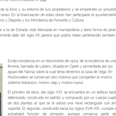
 de la torre y su entorno de sus propietarios y se emprendió un proyect
uinas. En la financiación de estas obras han participado el ayuntamient
smo y Deporte y los Ministerios de Fomento y Cultura.
lar a la de Estrada, está fabricada en mampostería y tiene forma de pirá
emente date del siglo XII, parece que podría haber pertenecido también 
Existe constancia en un documento de 1404, de la existencia de una
ferrería, llamada de Labero, situada en Ojedo y alimentada por las
aguas del Nansa sobre la cual tenía derechos la casa de Vega. En
Muñorrodero se conservan dos molinos que comparten el mismo
sistema hidráulico: molino viejo y molino nuevo.
El primero de ellos, del siglo XVI, se encuentra en un edificio bas
deteriorado, construido en ladrillo y compuesto por un cuerpo cuad
de dos plantas al que se le adosó una nave rectangular con am
soportal. El segundo, construido hacia los siglos XVIII-XIX, cumple 
actualidad función de almacén, aunque conserva parte d