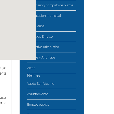
Calendario y cómputo de plazos
Contratación municipal
Formularios
Bolsas de Empleo
Normativa urbanística
Bandos y Anuncios
s 70
Actas
ente
Noticias
Val de San Vicente
Ayuntamiento
ista
r la
Empleo público