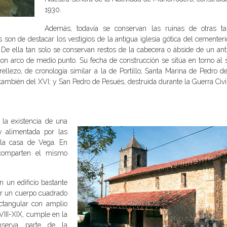
1930.
Además, todavía se conservan las ruinas de otras ta
 son de destacar los vestigios de la antigua iglesia gótica del cementer
. De ella tan solo se conservan restos de la cabecera o ábside de un ant
on arco de medio punto. Su fecha de construcción se sitúa en torno al s
llezo, de cronología similar a la de Portillo; Santa Marina de Pedro de
también del XVI; y San Pedro de Pesués, destruida durante la Guerra Civil
la existencia de una
y alimentada por las
 la casa de Vega. En
comparten el mismo
n un edificio bastante
por un cuerpo cuadrado
ctangular con amplio
VIII-XIX, cumple en la
nserva parte de la