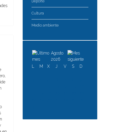
Deporte
ades
Cultura
Medio ambiente
Agosto
2026
L
M
X
J
V
S
D
e
1
2
ro,
3
4
5
6
7
8
9
side
10
11
12
13
14
15
16
n
17
18
19
20
21
22
23
24
25
26
27
28
29
30
o
31
s
án
y
a en