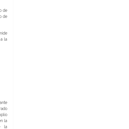
o de
o de
mide
a la
tante
rado
plio
en la
e la