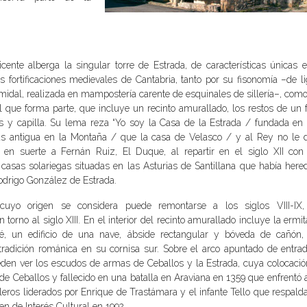
cente alberga la singular torre de Estrada, de características únicas e
s fortificaciones medievales de Cantabria, tanto por su fisonomía –de l
midal, realizada en mampostería carente de esquinales de sillería–, com
l que forma parte, que incluye un recinto amurallado, los restos de un 
s y capilla. Su lema reza “Yo soy la Casa de la Estrada / fundada en 
s antigua en la Montaña / que la casa de Velasco / y al Rey no le 
ó en suerte a Fernán Ruiz, El Duque, al repartir en el siglo XII con
casas solariegas situadas en las Asturias de Santillana que había here
odrigo González de Estrada.
 cuyo origen se considera puede remontarse a los siglos VIII-IX,
 torno al siglo XIII. En el interior del recinto amurallado incluye la ermi
é, un edificio de una nave, ábside rectangular y bóveda de cañón,
 tradición románica en su cornisa sur. Sobre el arco apuntado de entrad
den ver los escudos de armas de Ceballos y la Estrada, cuya colocació
de Ceballos y fallecido en una batalla en Araviana en 1359 que enfrentó 
alleros liderados por Enrique de Trastámara y el infante Tello que respal
en de Interés Cultural en 1992.