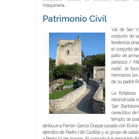
maquinaria.
Patrimonio Civil
Val de San Vi
conjunto de la
tendencia pira
el conjunto de
patio de arma
peñasco / Má
nada”, le toc
hermanos las 
de su padre R
La fortaleza
reconstruida en
San Bartolom
canecillos de
templo se pue
atribuye a Ferrán García Duque casado con Elvira 
ejércitos de Pedro I de Castilla y al grupo de cab
a Pedro IV de Aragón. El conjunto fue declarado Bi