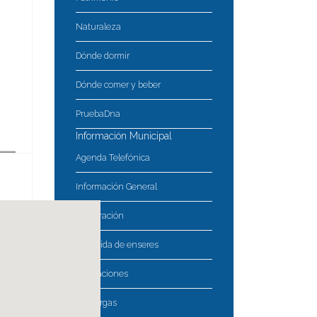
Naturaleza
Dónde dormir
Dónde comer y beber
PruebaDna
Información Municipal
Agenda Telefónica
Información General
Corporación
Recogida de enseres
Asociaciones
Descargas