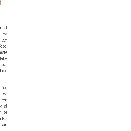
n el
igera
o por
foso,
este
debe
 sus
dado
 fue
ta de
 con
a al
n se
a los
daban