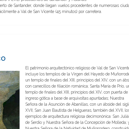
uerto de Santander, donde llegan vuelos procedentes de numerosas ciud
ácilmente a Val de San Vicente (45 minutos) por carretera.
co
El patrimonio arquitectónico religioso de Val de San Vicent
incluye los templos de la Virgen del Hayedo de Muñorrode
un templo de finales del XIII, principios del XIV, con un áb
con canecillos de filiación románica; Santa María de Prío, u
templo de finales del XIII, principios del XIV, con puerta de
ingreso gótica a base de arquivoltas apuntadas; Nuestra
Señora de la Asunción de Abanillas, con un ábside del sigl
XVII; San Juan Bautista de Helgueras, también del XVII; lo
ejemplos de arquitectura religiosa decimonónica: San Juli
de Serdio y Nuestra Señora de la Concepción de Molleda; 
Nuestra Señora de la Natividad de Muñorrodero, construid