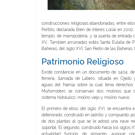
construcciones religiosas abandonadas, entre ellos
Portillo, declarada Bien de Interés Local en 2002
templo, de mampostería, y la puerta de entrada c
XV. También arruinadas estás Santa Eulalia de Pre
Baheras, del siglo XVI; San Pedro de las Baheras, 
Patrimonio Religioso
Existe constancia en un documento de 1404, de 
ferrería, llamada de Labero, situada en Ojedo 
aguas del Nansa sobre la cual tenía derechos
Muñorrodero se conservan dos molinos que 
sistema hidráulico: molino viejo y molino nuevo.
El primero de ellos, del siglo XVI, se encuentra e
deteriorado, construido en ladrillo y compuesto 
de dos plantas al que se le adosó una nave re
soportal. El segundo, construido hacia los siglos X
actualidad función de almacén, aunque co