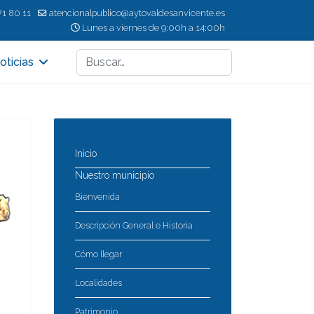
71 80 11
atencionalpublico@aytovaldesanvicente.es
Lunes a viernes de 9:00h a 14:00h
Buscar
oticias
Inicio
Nuestro municipio
Bienvenida
Descripción General e Historia
Cómo llegar
Localidades
Patrimonio