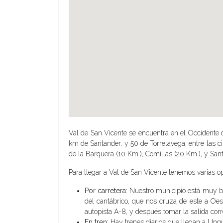
Val de San Vicente se encuentra en el Occidente d
km de Santander, y 50 de Torrelavega, entre las 
de la Barquera (10 Km.), Comillas (20 Km.), y Sant
Para llegar a Val de San Vicente tenemos varias o
Por carretera:
Nuestro municipio está muy bie
del cantábrico, que nos cruza de este a Oes
autopista A-8, y después tomar la salida cor
En tren:
Hay trenes diarios que llegan a Unq