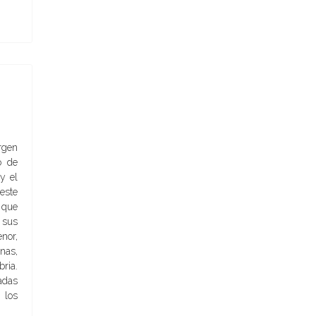
rgen
o de
y el
este
 que
 sus
nor,
nas,
bria.
adas
 los