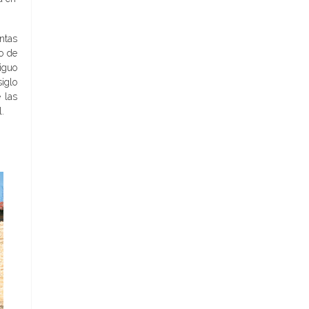
ntas
io de
iguo
iglo
 las
.