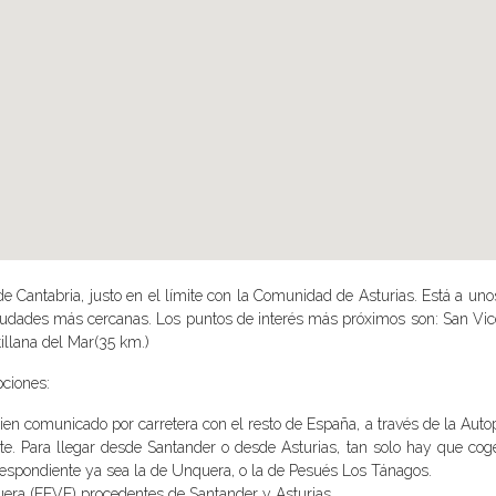
e Cantabria, justo en el límite con la Comunidad de Asturias. Está a uno
ciudades más cercanas. Los puntos de interés más próximos son: San Vic
illana del Mar(35 km.)
pciones:
n comunicado por carretera con el resto de España, a través de la Autop
te. Para llegar desde Santander o desde Asturias, tan solo hay que coge
respondiente ya sea la de Unquera, o la de Pesués Los Tánagos.
uera (FEVE) procedentes de Santander y Asturias.