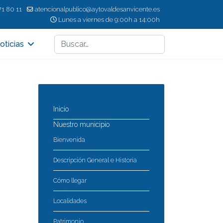
71 80 11
atencionalpublico@aytovaldesanvicente.es
Lunes a viernes de 9:00h a 14:00h
Buscar
oticias
Inicio
Nuestro municipio
Bienvenida
Descripción General e Historia
Cómo llegar
Localidades
Patrimonio