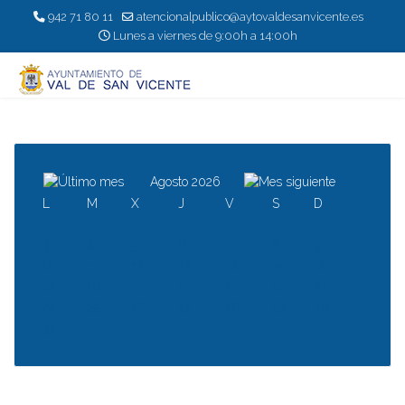
942 71 80 11
atencionalpublico@aytovaldesanvicente.es
Lunes a viernes de 9:00h a 14:00h
Agosto 2026
L
M
X
J
V
S
D
1
2
3
4
5
6
7
8
9
10
11
12
13
14
15
16
17
18
19
20
21
22
23
24
25
26
27
28
29
30
31