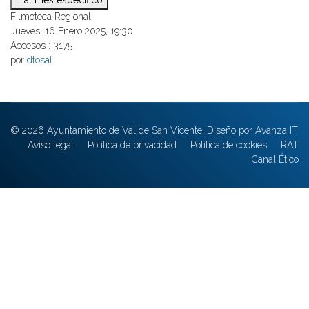
Ir al mes específico
Filmoteca Regional
Jueves, 16 Enero 2025, 19:30
Accesos
: 3175
por
dtosal
© 2026 Ayuntamiento de Val de San Vicente. Diseño por Avanza IT
Aviso legal
Política de privacidad
Política de cookies
RAT
Canal Ético