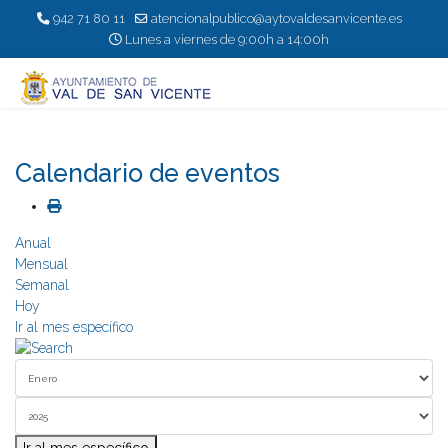
942 71 80 11
atencionalpublico@aytovaldesanvicente.es
Lunes a viernes de 9:00h a 14:00h
Calendario de eventos
Anual
Mensual
Semanal
Hoy
Ir al mes específico