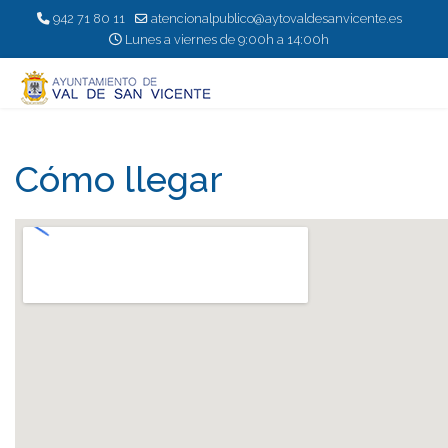
942 71 80 11
atencionalpublico@aytovaldesanvicente.es
Lunes a viernes de 9:00h a 14:00h
Cómo llegar