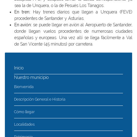
sea la de Unquera, o la de Pesués Los Tánagos.
En tren:
Hay trenes diarios que llegan a Unquera (FEVE)
procedentes de Santander y Asturias.
En avión:
se puede llegar en avión al Aeropuerto de Santander,
donde llegan vuelos procedentes de numerosas ciudades
españolas y europeas. Una vez allí se llega fácilmente a Val
de San Vicente (45 minutos) por carretera.
Inicio
Nuestro municipio
Bienvenida
Descripción General e Historia
Cómo llegar
Localidades
Patrimonio