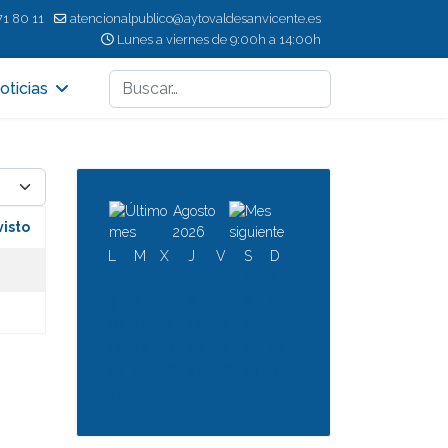
71 80 11
atencionalpublico@aytovaldesanvicente.es
Lunes a viernes de 9:00h a 14:00h
Buscar
oticias
d
Agosto
visto
2026
L
M
X
J
V
S
D
1
2
3
4
5
6
7
8
9
10
11
12
13
14
15
16
17
18
19
20
21
22
23
24
25
26
27
28
29
30
31