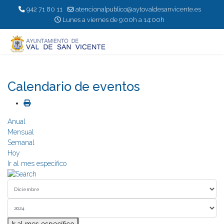
942 71 80 11
atencionalpublico@aytovaldesanvicente.es
Lunes a viernes de 9:00h a 14:00h
Calendario de eventos
Anual
Mensual
Semanal
Hoy
Ir al mes específico