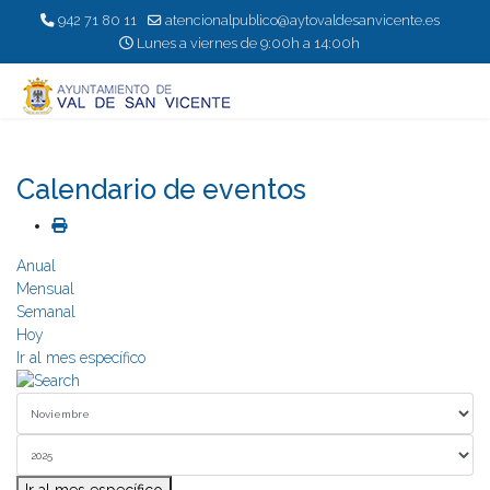
942 71 80 11
atencionalpublico@aytovaldesanvicente.es
Lunes a viernes de 9:00h a 14:00h
Calendario de eventos
Anual
Mensual
Semanal
Hoy
Ir al mes específico