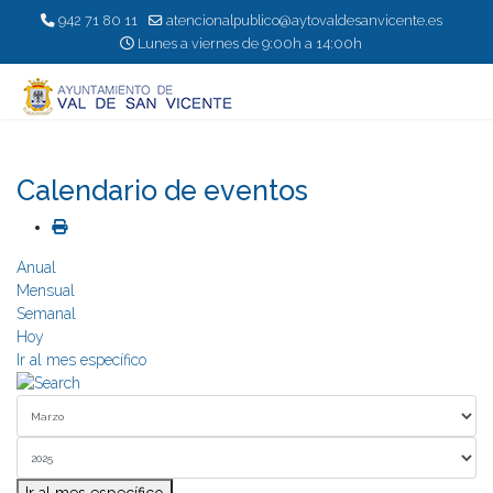
942 71 80 11
atencionalpublico@aytovaldesanvicente.es
Lunes a viernes de 9:00h a 14:00h
Calendario de eventos
Anual
Mensual
Semanal
Hoy
Ir al mes específico