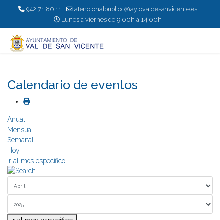
942 71 80 11
atencionalpublico@aytovaldesanvicente.es
Lunes a viernes de 9:00h a 14:00h
Calendario de eventos
Anual
Mensual
Semanal
Hoy
Ir al mes específico