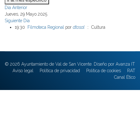
Ir al mes específico
Día Anterior
Jueves, 29 Mayo 2025
Siguiente Día
19:30
Filmoteca Regional
por
dtosal
:: Cultura
© 2026 Ayuntamiento de Val de San Vicente. Diseño por Avanza IT
Aviso legal
Política de privacidad
Política de cookies
RAT
Canal Ético