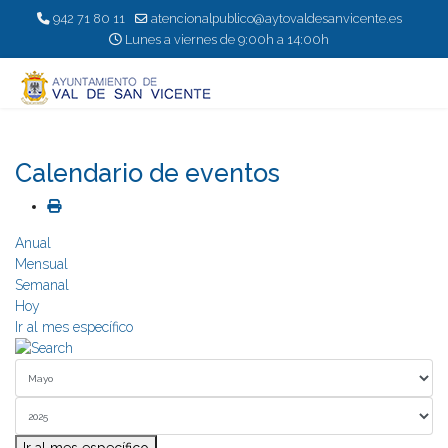
942 71 80 11
atencionalpublico@aytovaldesanvicente.es
Lunes a viernes de 9:00h a 14:00h
Calendario de eventos
Anual
Mensual
Semanal
Hoy
Ir al mes específico