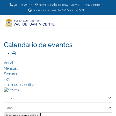
942 71 80 11
atencionalpublico@aytovaldesanvicente.es
Lunes a viernes de 9:00h a 14:00h
Calendario de eventos
Anual
Mensual
Semanal
Hoy
Ir al mes específico