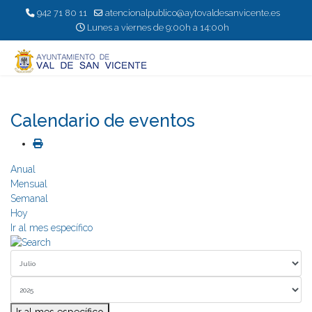
942 71 80 11
atencionalpublico@aytovaldesanvicente.es
Lunes a viernes de 9:00h a 14:00h
Calendario de eventos
Anual
Mensual
Semanal
Hoy
Ir al mes específico