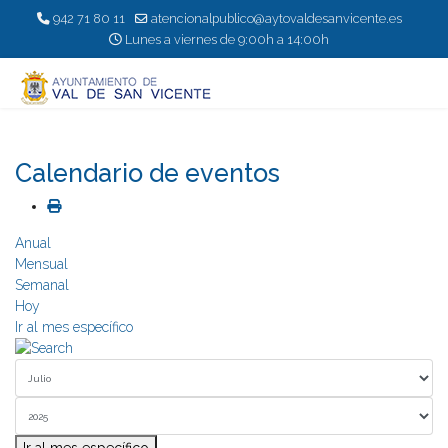
942 71 80 11
atencionalpublico@aytovaldesanvicente.es
Lunes a viernes de 9:00h a 14:00h
Calendario de eventos
Anual
Mensual
Semanal
Hoy
Ir al mes específico