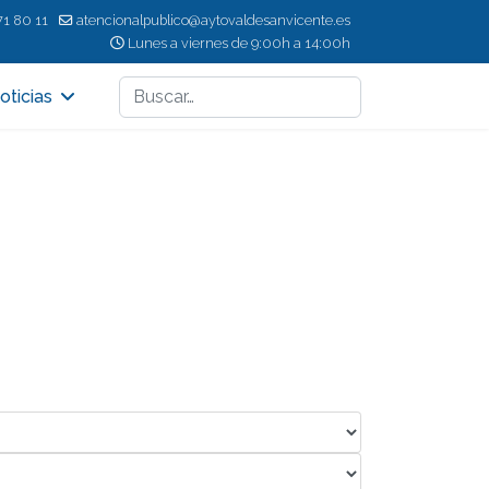
71 80 11
atencionalpublico@aytovaldesanvicente.es
Lunes a viernes de 9:00h a 14:00h
Buscar
oticias