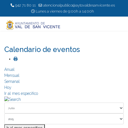
942 71 80 11
atencionalpublico@aytovaldesanvicente.es
Lunes a viernes de 9:00h a 14:00h
Calendario de eventos
Anual
Mensual
Semanal
Hoy
Ir al mes específico