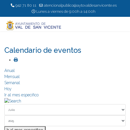
942 71 80 11
atencionalpublico@aytovaldesanvicente.es
Lunes a viernes de 9:00h a 14:00h
Calendario de eventos
Anual
Mensual
Semanal
Hoy
Ir al mes específico