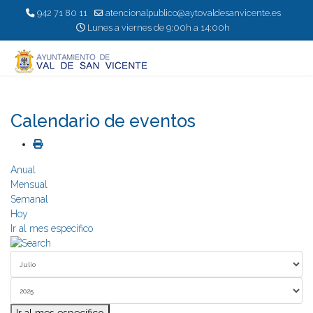
942 71 80 11
atencionalpublico@aytovaldesanvicente.es
Lunes a viernes de 9:00h a 14:00h
Calendario de eventos
Anual
Mensual
Semanal
Hoy
Ir al mes específico