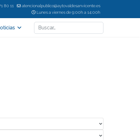
71 80 11
atencionalpublico@aytovaldesanvicente.es
Lunes a viernes de 9:00h a 14:00h
Buscar
oticias