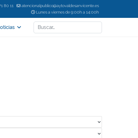
71 80 11
atencionalpublico@aytovaldesanvicente.es
Lunes a viernes de 9:00h a 14:00h
Buscar
oticias