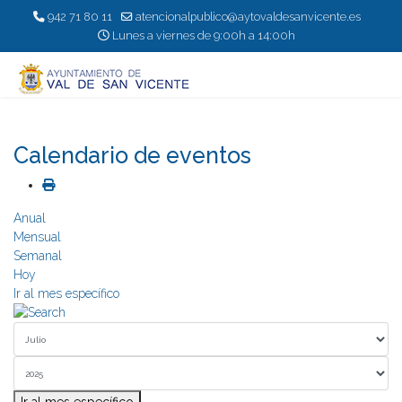
942 71 80 11
atencionalpublico@aytovaldesanvicente.es
Lunes a viernes de 9:00h a 14:00h
Calendario de eventos
Anual
Mensual
Semanal
Hoy
Ir al mes específico