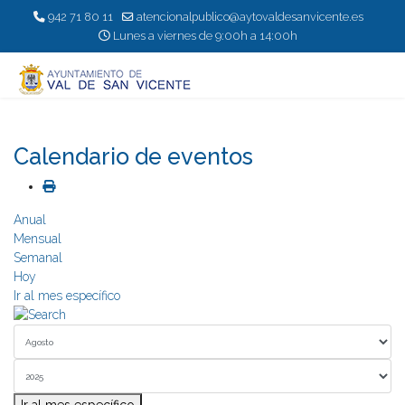
942 71 80 11
atencionalpublico@aytovaldesanvicente.es
Lunes a viernes de 9:00h a 14:00h
Calendario de eventos
Anual
Mensual
Semanal
Hoy
Ir al mes específico