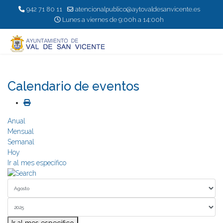
942 71 80 11
atencionalpublico@aytovaldesanvicente.es
Lunes a viernes de 9:00h a 14:00h
Calendario de eventos
Anual
Mensual
Semanal
Hoy
Ir al mes específico