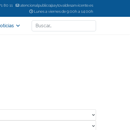
71 80 11
atencionalpublico@aytovaldesanvicente.es
Lunes a viernes de 9:00h a 14:00h
Buscar
oticias