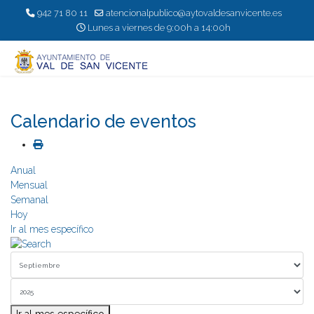
942 71 80 11
atencionalpublico@aytovaldesanvicente.es
Lunes a viernes de 9:00h a 14:00h
Calendario de eventos
Anual
Mensual
Semanal
Hoy
Ir al mes específico