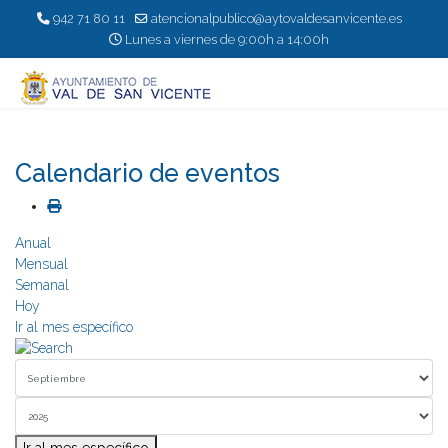
942 71 80 11
atencionalpublico@aytovaldesanvicente.es
Lunes a viernes de 9:00h a 14:00h
Calendario de eventos
Anual
Mensual
Semanal
Hoy
Ir al mes específico