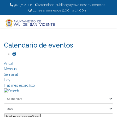
942 71 80 11
atencionalpublico@aytovaldesanvicente.es
Lunes a viernes de 9:00h a 14:00h
Calendario de eventos
Anual
Mensual
Semanal
Hoy
Ir al mes específico