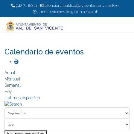
942 71 80 11
atencionalpublico@aytovaldesanvicente.es
Lunes a viernes de 9:00h a 14:00h
Calendario de eventos
Anual
Mensual
Semanal
Hoy
Ir al mes específico