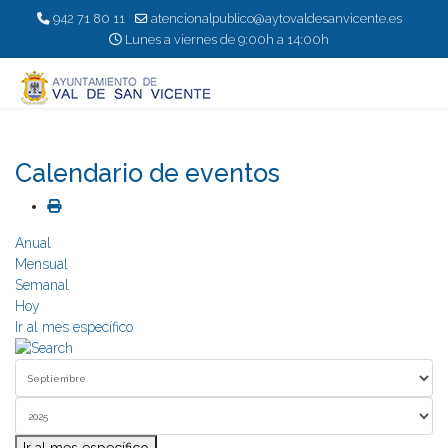
942 71 80 11
atencionalpublico@aytovaldesanvicente.es
Lunes a viernes de 9:00h a 14:00h
Calendario de eventos
Anual
Mensual
Semanal
Hoy
Ir al mes específico