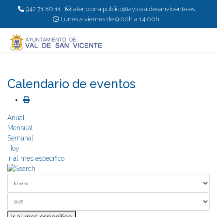
942 71 80 11
atencionalpublico@aytovaldesanvicente.es
Lunes a viernes de 9:00h a 14:00h
Calendario de eventos
Anual
Mensual
Semanal
Hoy
Ir al mes específico