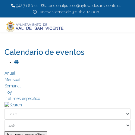
942 71 80 11
atencionalpublico@aytovaldesanvicente.es
Lunes a viernes de 9:00h a 14:00h
Calendario de eventos
Anual
Mensual
Semanal
Hoy
Ir al mes específico