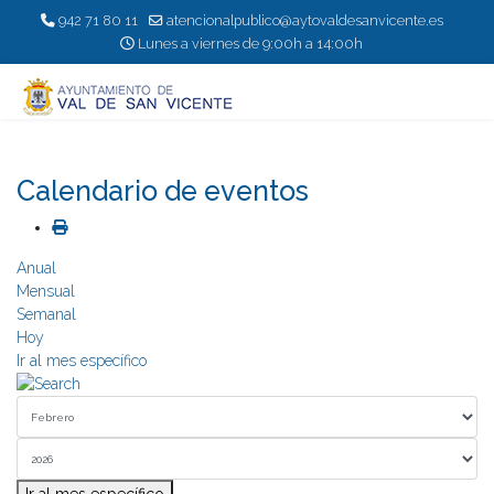
942 71 80 11
atencionalpublico@aytovaldesanvicente.es
Lunes a viernes de 9:00h a 14:00h
Calendario de eventos
Anual
Mensual
Semanal
Hoy
Ir al mes específico