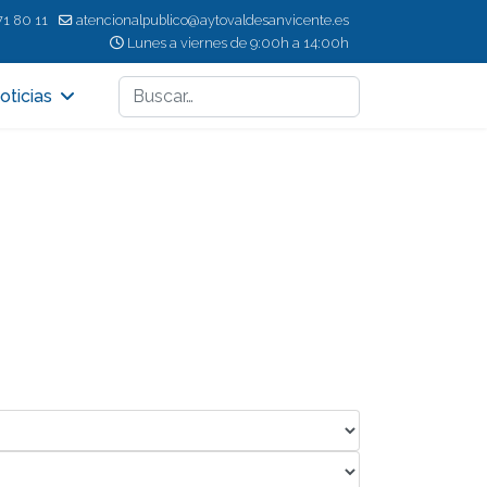
71 80 11
atencionalpublico@aytovaldesanvicente.es
Lunes a viernes de 9:00h a 14:00h
Buscar
oticias