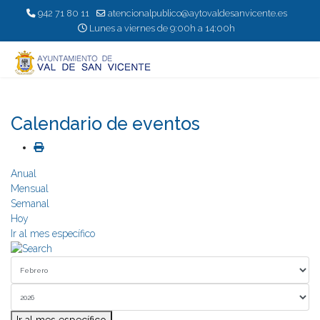
942 71 80 11
atencionalpublico@aytovaldesanvicente.es
Lunes a viernes de 9:00h a 14:00h
Calendario de eventos
Anual
Mensual
Semanal
Hoy
Ir al mes específico