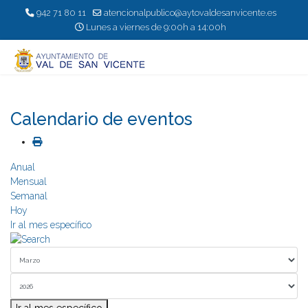
942 71 80 11
atencionalpublico@aytovaldesanvicente.es
Lunes a viernes de 9:00h a 14:00h
Calendario de eventos
Anual
Mensual
Semanal
Hoy
Ir al mes específico