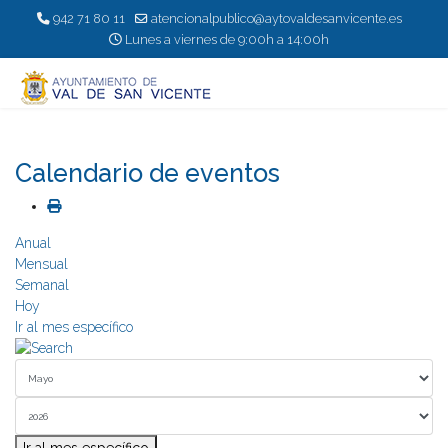
942 71 80 11
atencionalpublico@aytovaldesanvicente.es
Lunes a viernes de 9:00h a 14:00h
Calendario de eventos
Anual
Mensual
Semanal
Hoy
Ir al mes específico