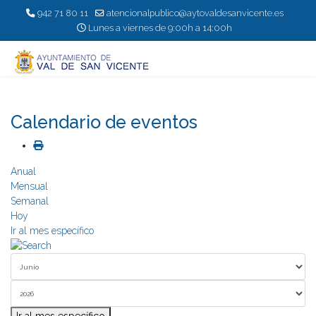
942 71 80 11
atencionalpublico@aytovaldesanvicente.es
Lunes a viernes de 9:00h a 14:00h
Calendario de eventos
Anual
Mensual
Semanal
Hoy
Ir al mes específico