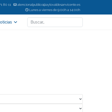
71 80 11
atencionalpublico@aytovaldesanvicente.es
Lunes a viernes de 9:00h a 14:00h
Buscar
oticias