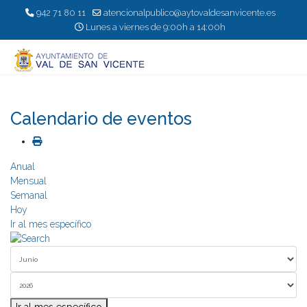
942 71 80 11
atencionalpublico@aytovaldesanvicente.es
Lunes a viernes de 9:00h a 14:00h
Calendario de eventos
Anual
Mensual
Semanal
Hoy
Ir al mes específico