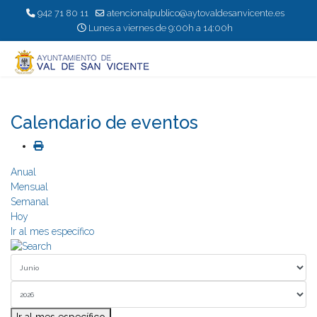
942 71 80 11
atencionalpublico@aytovaldesanvicente.es
Lunes a viernes de 9:00h a 14:00h
Calendario de eventos
Anual
Mensual
Semanal
Hoy
Ir al mes específico