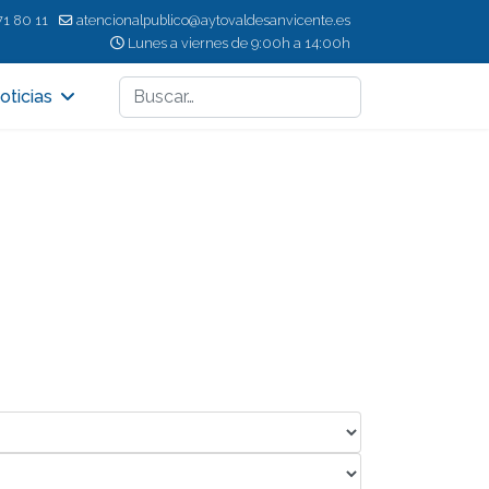
71 80 11
atencionalpublico@aytovaldesanvicente.es
Lunes a viernes de 9:00h a 14:00h
Buscar
oticias