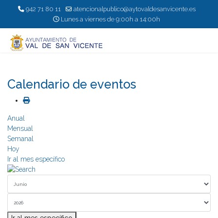
942 71 80 11
atencionalpublico@aytovaldesanvicente.es
Lunes a viernes de 9:00h a 14:00h
Calendario de eventos
Anual
Mensual
Semanal
Hoy
Ir al mes específico