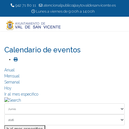
942 71 80 11
atencionalpublico@aytovaldesanvicente.es
Lunes a viernes de 9:00h a 14:00h
Calendario de eventos
Anual
Mensual
Semanal
Hoy
Ir al mes específico