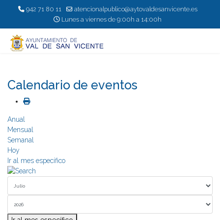
942 71 80 11
atencionalpublico@aytovaldesanvicente.es
Lunes a viernes de 9:00h a 14:00h
Calendario de eventos
Anual
Mensual
Semanal
Hoy
Ir al mes específico