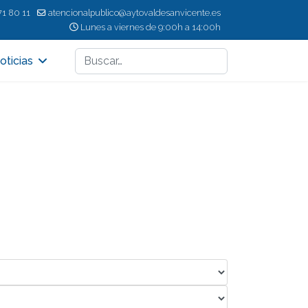
71 80 11
atencionalpublico@aytovaldesanvicente.es
Lunes a viernes de 9:00h a 14:00h
Buscar
oticias