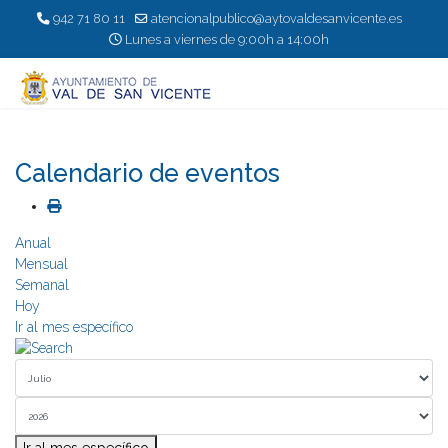
942 71 80 11
atencionalpublico@aytovaldesanvicente.es
Lunes a viernes de 9:00h a 14:00h
Calendario de eventos
Anual
Mensual
Semanal
Hoy
Ir al mes específico